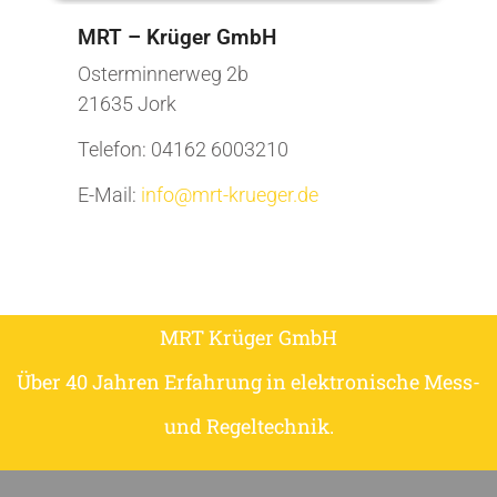
MRT – Krüger GmbH
Osterminnerweg 2b
21635 Jork
Telefon: 04162 6003210
E-Mail:
info@mrt-krueger.de
MRT Krüger GmbH
Über 40 Jahren Erfahrung in elektronische Mess-
und Regeltechnik.