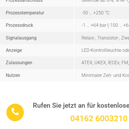
Prozessanschluss
Gewinde ab G¾, ¾ NPT,
Prozesstemperatur
-50 … +250 °C
Prozessdruck
-1 … +64 bar (-100 … +
Signalausgang
Relais-, Transistor-, Z
Anzeige
LED-Kontrollleuchte o
Zulassungen
ATEX, UKEX, IECEx, FM,
Nutzen
Minimaler Zeit- und K
Rufen Sie jetzt an für kostenlo
04162 6003210