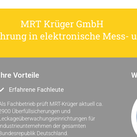
MRT Krüger GmbH
hrung in elektronische Mess- 
Ihre Vorteile
W
Erfahrene Fachleute
Als Fachbetrieb prüft MRT-Krüger aktuell ca.
2900 Überfüllsicherungen und
Leckageüberwachungseinrichtungen für
Industrieunternehmen der gesamten
Bundesrepublik Deutschland.