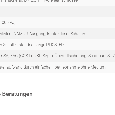
 Flansche ab DN 25, 1″, Hygieneanschlüsse
6400 kPa)
weileiter-, NAMUR-Ausgang, kontaktloser Schalter
der Schaltzustandsanzeige PLICSLED
 CSA, EAC (GOST), UKR Sepro, Überfüllsicherung, Schiffbau, SI
ostenaufwand durch einfache Inbetriebnahme ohne Medium
se Beratungen