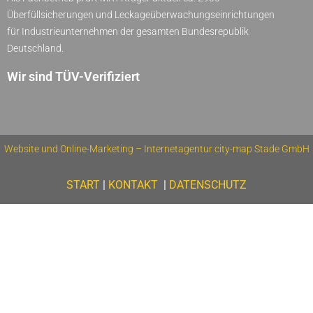
Überfüllsicherungen und Leckageüberwachungseinrichtungen
für Industrieunternehmen der gesamten Bundesrepublik
Deutschland.
Wir sind TÜV-Verifiziert
Website und Online-Marketing – Internetagentur city-map Stade GmbH
START
|
KONTAKT
|
DATENSCHUTZ