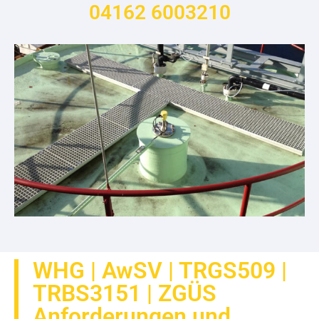
04162 6003210
WHG | AwSV | TRGS509 |
TRBS3151 | ZGÜS
Anforderungen und